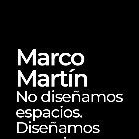
Select Language
Links
Spanish
I
n
i
c
i
o
,
N
o
s
o
t
r
o
s
,
P
r
o
y
e
c
t
o
s
,
C
o
n
t
a
c
t
o
Marco 
Martín
No diseñamos 
espacios. 
Diseñamos 