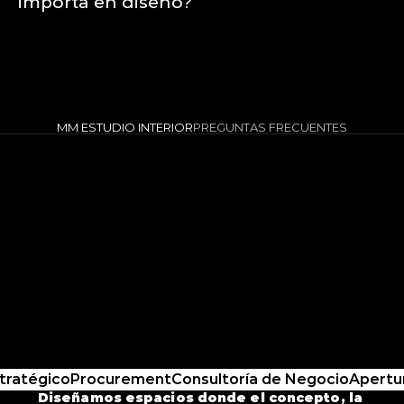
importa en diseño?
MM ESTUDIO INTERIOR
PREGUNTAS FRECUENTES
tratégico
Procurement
Consultoría de Negocio
Apertur
Diseñamos espacios donde el concepto, la 