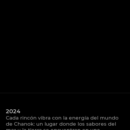
Select Language
Links
Spanish
I
n
i
c
i
o
,
N
o
s
o
t
r
o
s
,
P
r
o
y
e
c
t
o
s
,
C
o
n
t
a
c
t
o
2024
Cada rincón vibra con la energía del mundo 
de Chanok: un lugar donde los sabores del 