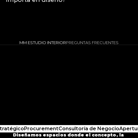
MM ESTUDIO INTERIOR
PREGUNTAS FRECUENTES
tratégico
Procurement
Consultoría de Negocio
Apertur
Diseñamos espacios donde el concepto, la 