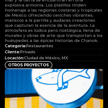
mar y la tierra se encuentran en una 
explosiva armonía. Los platillos rinden 
homenaje a las regiones costeras y tropicales 
de México, ofreciendo ceviches vibrantes, 
mariscos a la parrilla y audaces creaciones 
que capturan la esencia de la aventura. La 
atmósfera es lúdica pero nostálgica, llena de 
murales y obras de arte que transportan a los 
huéspedes a las épicas historias de Chanok.
Categoría:
Restaurantes
Cliente:
Privado
Locación:
Ciudad de México, MX
O
T
R
O
S
P
R
O
Y
E
C
T
O
S